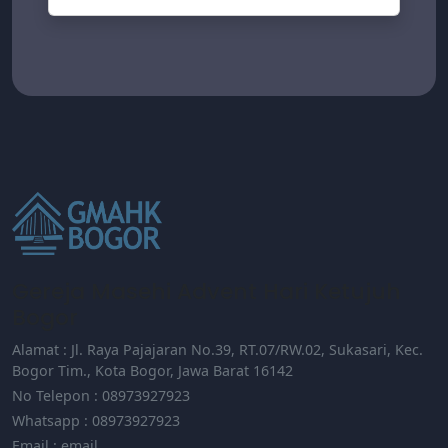
Gereja Masehi Advent Hari Ketujuh
Bogor
Alamat : Jl. Raya Pajajaran No.39, RT.07/RW.02, Sukasari, Kec.
Bogor Tim., Kota Bogor, Jawa Barat 16142
No Telepon : 08973927923
Whatsapp : 08973927923
Email : email